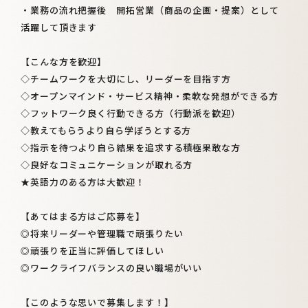
・業務の流れ把握後 開拓営業（商品の企画・提案）として
活躍して頂きます
【こんな方を歓迎】
◇チームワークを大切にし、リーダーを目指す方
◇オープンマインド・サービス精神・柔軟な発想ができる方
◇フットワーク良く行動できる方（行動派を歓迎）
◇教えてもらうより自ら学ぼうとする方
◇指示を待つより自ら結果を追求する積極果敢な方
◇良好なコミュニケーションが取れる方
★英語力のある方は大歓迎！
【あてはまる方はご応募を】
◎将来リーダーや管理職で頑張りたい
◎頑張りを正当に評価してほしい
◎ワークライフバランスの良い職場がいい
【このような思いで募集します！】