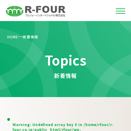
HOME
新着情報
Topics
新着情報
Warning
: Undefined array key 0 in
/home/rfour/r-
four.co.jp/public_html/rfour/wp-