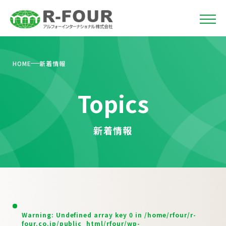
HOME
新着情報
Topics
新着情報
Warning
: Undefined array key 0 in
/home/rfour/r-
four.co.jp/public_html/rfour/wp-